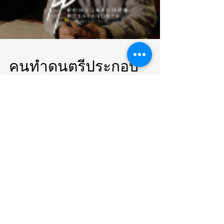
คนทำดนตรีประกอบ
ภาพยนตร์ที่มีชื่อเสียง
เขาหาแรงบันดาลใจมา
จากไหนกัน?
คำถามยอดนิยมที่เรามักได้ยินทุกครั้งเวลามี
การสัมภาษณ์ศิลปินก็คือ “ผลงานชิ้นนี้ได้แรง
บันดาลใจมาจากไหน?” โดยเฉพาะถ้าศิลปินคน
นั้นมีชื่อเสียงม...